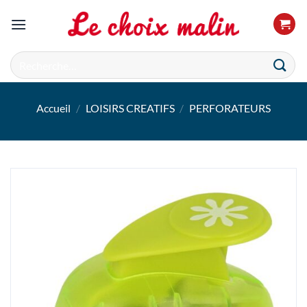
Passer
au
contenu
Recherche
pour :
Accueil
/
LOISIRS CREATIFS
/
PERFORATEURS