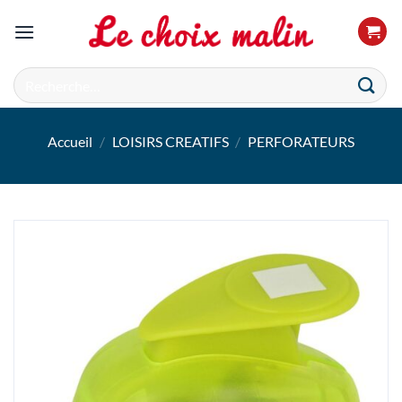
Passer
au
contenu
Recherche
pour :
Accueil
/
LOISIRS CREATIFS
/
PERFORATEURS