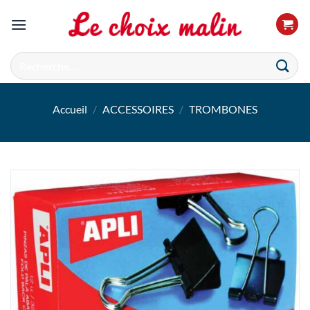
Passer
au
contenu
Recherche
pour :
Accueil
/
ACCESSOIRES
/
TROMBONES