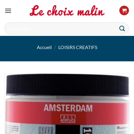
Passer
au
contenu
Recherche
pour :
Accueil
/
LOISIRS CREATIFS