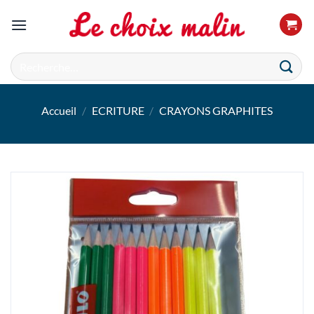
Passer
au
contenu
Recherche
pour :
Accueil
/
ECRITURE
/
CRAYONS GRAPHITES