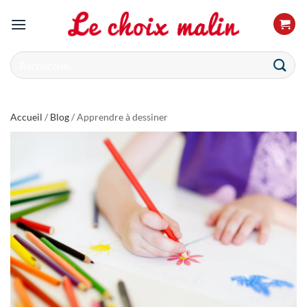
Passer
au
contenu
Recherche
pour :
Accueil
/
Blog
/ Apprendre à dessiner