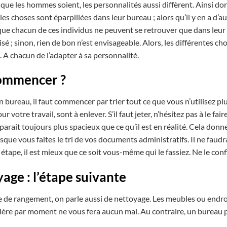
 que les hommes soient, les personnalités aussi diffèrent. Ainsi don
les choses sont éparpillées dans leur bureau ; alors qu’il y en a d’
que chacun de ces individus ne peuvent se retrouver que dans leur
isé ; sinon, rien de bon n’est envisageable. Alors, les différentes 
s. A chacun de l’adapter à sa personnalité.
commencer ?
 bureau, il faut commencer par trier tout ce que vous n’utilisez plu
our votre travail, sont à enlever. S’il faut jeter, n’hésitez pas à le f
rait toujours plus spacieux que ce qu’il est en réalité. Cela donn
orsque vous faites le tri de vos documents administratifs. Il ne fa
étape, il est mieux que ce soit vous-même qui le fassiez. Ne le conf
age : l’étape suivante
de rangement, on parle aussi de nettoyage. Les meubles ou endroit
illère par moment ne vous fera aucun mal. Au contraire, un bureau