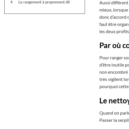
Aussi différent
4
Le rangement à proprement dit
mieux, lorsque 
donc d’accord 
faut être organ
les deux profil
Par où 
Pour ranger son
d’être inutile p
non encombré pa
très vigilent l
pourquoi cette 
Le nettoy
Quand on parle 
Passer la serp