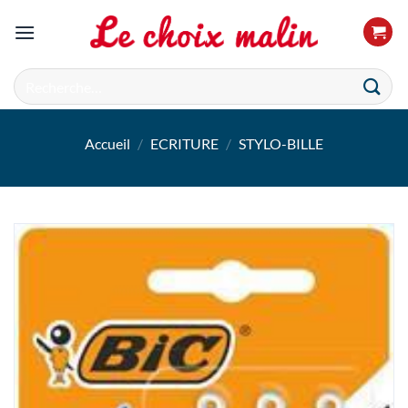
Passer
au
contenu
Recherche
pour :
Accueil
/
ECRITURE
/
STYLO-BILLE